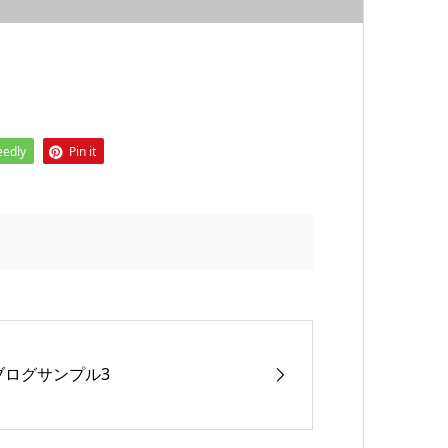
eedly
Pin it
ブログサンプル3